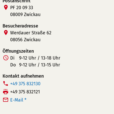
Postanschrift
PF 20 09 33
08009 Zwickau
Besucheradresse
Werdauer Straße 62
08056 Zwickau
Öffnungszeiten
Di
9-12 Uhr / 13-18 Uhr
Do
9-12 Uhr / 13-15 Uhr
Kontakt aufnehmen
T
+49 375 832130
e
F
+49 375 832121
l
a
E-Mail *
e
x:
f