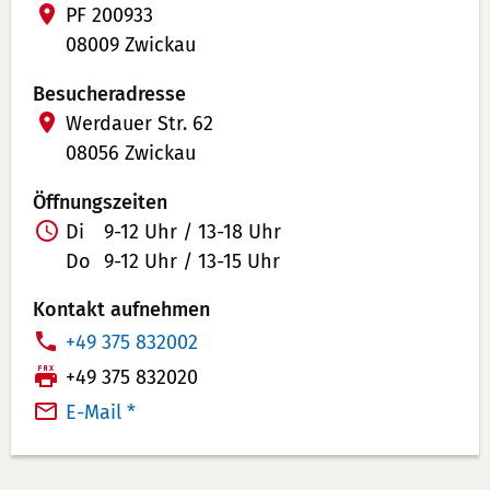
PF 200933
08009 Zwickau
Besucheradresse
Werdauer Str. 62
08056 Zwickau
Öffnungszeiten
Di
9-12 Uhr / 13-18 Uhr
Do
9-12 Uhr / 13-15 Uhr
Kontakt aufnehmen
T
+49 375 832002
e
F
+49 375 832020
l
a
E-Mail *
e
x:
f
o