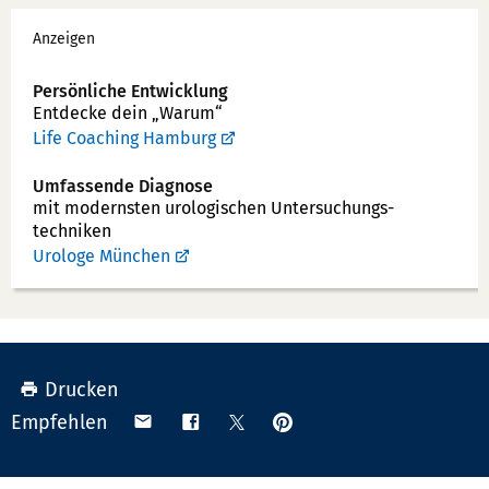
Werbung
n
Anzeigen
n
u
Persönliche Entwicklung
Entdecke dein „Warum“
m
Life Coaching Hamburg
m
e
Umfassende Diagnose
r:
mit modernsten uro­logischen Unter­suchungs­
techniken
Urologe München
Drucken
Anpinnen
Teilen
Teilen
Teilen
Empfehlen
auf
via
auf
auf
Pinterest
Email
Facebook
X
(Twitter)