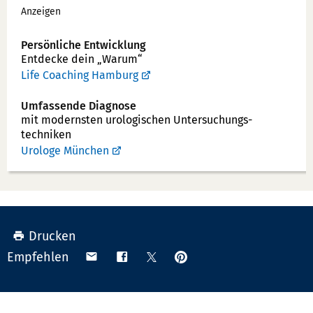
Werbung
n
Anzeigen
n
u
Persönliche Entwicklung
Entdecke dein „Warum“
m
Life Coaching Hamburg
m
e
Umfassende Diagnose
r:
mit modernsten uro­logischen Unter­suchungs­
techniken
Urologe München
Drucken
Anpinnen
Teilen
Teilen
Teilen
Empfehlen
auf
via
auf
auf
Pinterest
Email
Facebook
X
(Twitter)