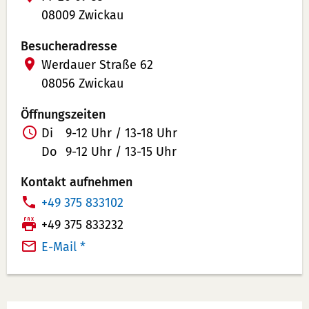
08009 Zwickau
Besucheradresse
Werdauer Straße 62
08056 Zwickau
Öffnungszeiten
Di
9-12 Uhr / 13-18 Uhr
Do
9-12 Uhr / 13-15 Uhr
Kontakt aufnehmen
T
+49 375 833102
e
F
+49 375 833232
l
a
E-Mail *
e
x:
f
o