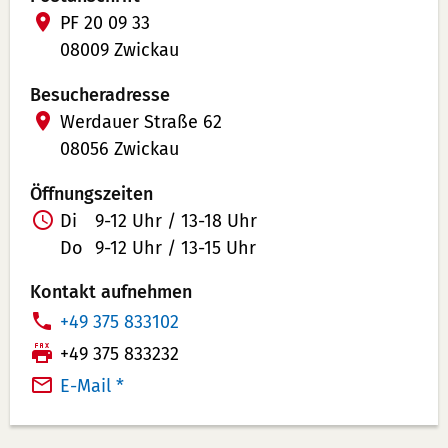
PF 20 09 33
08009 Zwickau
Besucheradresse
Werdauer Straße 62
08056 Zwickau
Öffnungszeiten
Di
9-12 Uhr / 13-18 Uhr
Do
9-12 Uhr / 13-15 Uhr
Kontakt aufnehmen
T
+49 375 833102
e
F
+49 375 833232
l
a
E-Mail *
e
x:
f