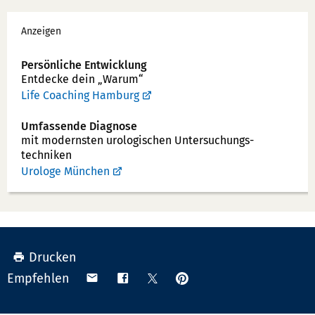
o
Werbung
n
Anzeigen
n
u
Persönliche Entwicklung
Entdecke dein „Warum“
m
Life Coaching Hamburg
m
e
Umfassende Diagnose
r:
mit modernsten uro­logischen Unter­suchungs­
techniken
Urologe München
Drucken
Anpinnen
Teilen
Teilen
Teilen
Empfehlen
auf
via
auf
auf
Pinterest
Email
Facebook
X