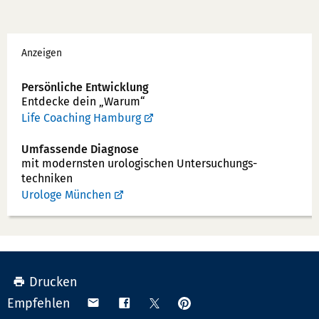
e
x:
f
Werbung
o
Anzeigen
n
n
Persönliche Entwicklung
u
Entdecke dein „Warum“
m
Life Coaching Hamburg
m
Umfassende Diagnose
e
mit modernsten uro­logischen Unter­suchungs­
r:
techniken
Urologe München
Drucken
Anpinnen
Teilen
Teilen
Teilen
Empfehlen
auf
via
auf
auf