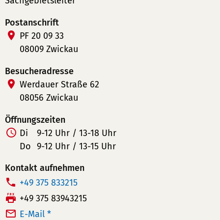
Sachgebietsleiter
Postanschrift
PF 20 09 33
08009 Zwickau
Besucheradresse
Werdauer Straße 62
08056 Zwickau
Öffnungszeiten
Di
9-12 Uhr / 13-18 Uhr
Do
9-12 Uhr / 13-15 Uhr
Kontakt aufnehmen
T
+49 375 833215
e
F
+49 375 83943215
l
a
E-Mail *