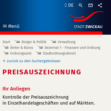
Kontaktf
DE
Teile
Menü
öffnen
Start
Bürger & Politik
Verwaltung
Ämter & Büros
Dezernat 1 - Finanzen und Ordnung
Ordnungsamt
Stadtordnungsdienst
zurück zu den Suchergebnissen
PREISAUSZEICHNUNG
Ihr Anliegen
Kontrolle der Preisauszeichnung
in Einzelhandelsgeschäften und auf Märkten.