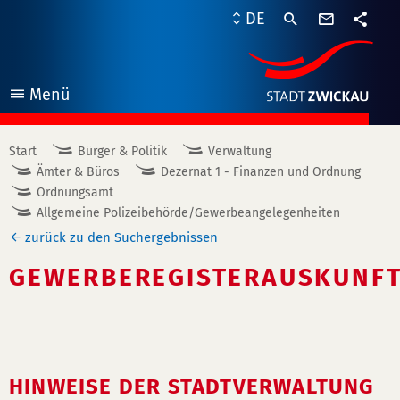
Kontaktf
DE
Teile
Menü
öffnen
Start
Bürger & Politik
Verwaltung
Ämter & Büros
Dezernat 1 - Finanzen und Ordnung
Ordnungsamt
Allgemeine Polizeibehörde/Gewerbeangelegenheiten
zurück zu den Suchergebnissen
GEWERBEREGISTERAUSKUNF
HINWEISE DER STADTVERWALTUNG