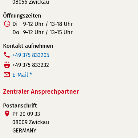
08056 Zwickau
Öffnungszeiten
Di
9-12 Uhr / 13-18 Uhr
Do
9-12 Uhr / 13-15 Uhr
Kontakt aufnehmen
T
+49 375 833205
e
F
+49 375 833232
l
a
E-Mail *
e
x:
f
Zentraler Ansprechpartner
o
n
Postanschrift
n
PF 20 09 33
u
08009 Zwickau
m
GERMANY