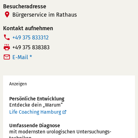
m
Besucheradresse
e
Bürgerservice im Rathaus
r:
Kontakt aufnehmen
T
+49 375 833312
e
F
+49 375 838383
l
a
E-Mail *
e
x:
f
Werbung
o
Anzeigen
n
n
Persönliche Entwicklung
u
Entdecke dein „Warum“
m
Life Coaching Hamburg
m
Umfassende Diagnose
e
mit modernsten uro­logischen Unter­suchungs­
r: