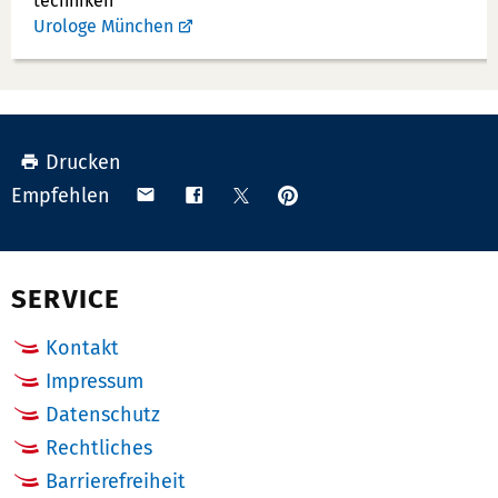
techniken
Urologe München
Drucken
Anpinnen
Teilen
Teilen
Teilen
Empfehlen
auf
via
auf
auf
Pinterest
Email
Facebook
X
(Twitter)
SERVICE
Kontakt
Impressum
Datenschutz
Rechtliches
Barrierefreiheit