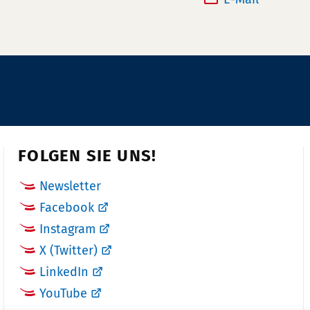
e
x:
n
f
f
o
o
n
r
n
m
u
a
m
t
m
i
FOLGEN SIE UNS!
e
o
r:
n
Newsletter
e
Facebook
n
Instagram
X (Twitter)
LinkedIn
YouTube