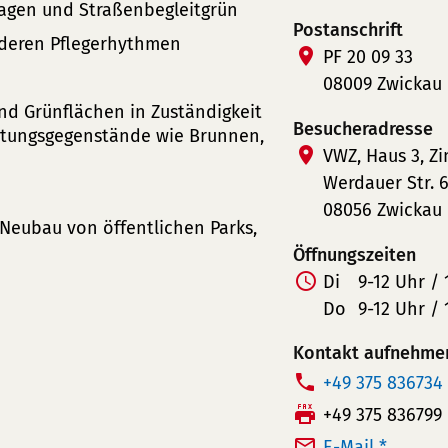
lagen und Straßenbegleitgrün
Postanschrift
 deren Pflegerhythmen
PF 20 09 33
08009 Zwickau
und Grünflächen in Zuständigkeit
Besucheradresse
attungsgegenstände wie Brunnen,
VWZ, Haus 3, Z
Werdauer Str. 6
08056 Zwickau
Neubau von öffentlichen Parks,
Öffnungszeiten
Z
Di
9-12 Uhr / 
u
Do
9-12 Uhr / 
s
Kontakt aufnehme
a
T
+49 375 836734
t
e
F
+49 375 836799
z
l
a
i
E-Mail *