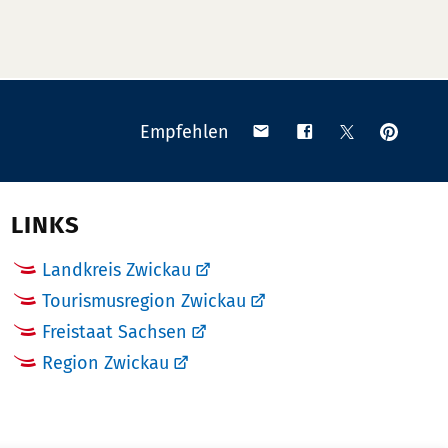
Anpinn
Teilen
Teilen
Teilen
Empfehlen
auf
via
auf
auf
Pinteres
Email
Facebook
X
(Twitter)
LINKS
Landkreis Zwickau
Tourismusregion Zwickau
Freistaat Sachsen
Region Zwickau