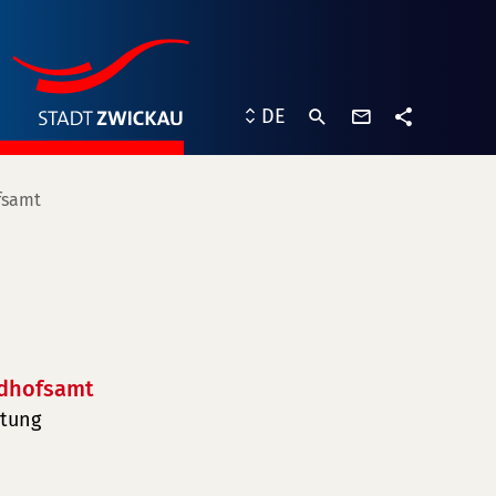
Kontaktformu
DE
Teilen
fsamt
edhofsamt
ltung