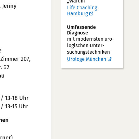
„Warum“
, Jenny
Life Coaching
Hamburg
Umfassende
Diagnose
mit modernsten uro­
logischen Unter­
e
suchungs­techniken
 Zimmer 207,
Urologe München
. 62
au
 / 13-18 Uhr
 / 13-15 Uhr
men
rner)