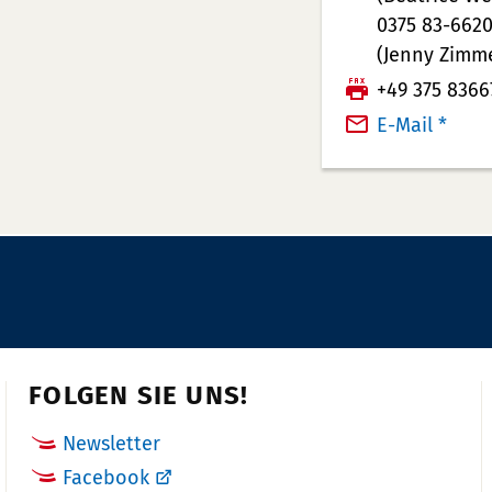
l
0375 83-662
e
(Jenny Zimm
f
F
+49 375 8366
o
a
E-Mail *
n
x:
n
u
m
m
e
r:
FOLGEN SIE UNS!
Newsletter
Facebook