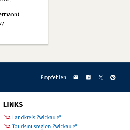
0
ermann)
77
Anpinn
Teilen
Teilen
Teilen
Empfehlen
auf
via
auf
auf
Pinteres
Email
Facebook
X
(Twitter)
LINKS
Landkreis Zwickau
Tourismusregion Zwickau