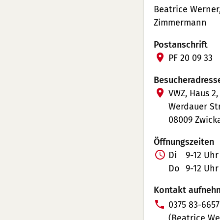
Beatrice Werner
Zimmermann
Postanschrift
PF 20 09 33
Besucheradress
VWZ, Haus 2,
Werdauer Str
08009 Zwick
Öffnungszeiten
Di
9-12 Uhr
Do
9-12 Uhr
Kontakt aufneh
T
0375 83-6657
e
(Beatrice We