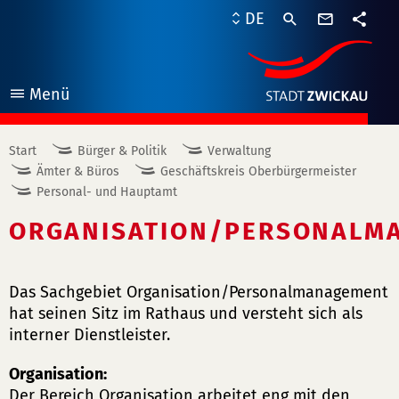
Kontaktf
DE
Teile
Menü
öffnen
Start
Bürger & Politik
Verwaltung
Ämter & Büros
Geschäftskreis Oberbürgermeister
Personal- und Hauptamt
ORGANISATION/PERSONALM
Das Sachgebiet Organisation/Personalmanagement
hat seinen Sitz im Rathaus und versteht sich als
interner Dienstleister.
Organisation:
Der Bereich Organisation arbeitet eng mit den