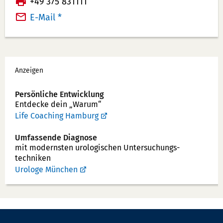
F
+49 375 831111
l
a
E-Mail *
e
x:
f
o
Werbung
n
Anzeigen
n
u
Persönliche Entwicklung
Entdecke dein „Warum“
m
Life Coaching Hamburg
m
e
Umfassende Diagnose
r:
mit modernsten uro­logischen Unter­suchungs­
techniken
Urologe München