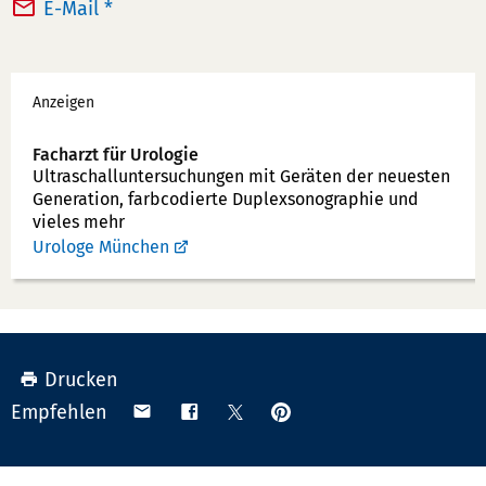
a
E-Mail *
e
x:
f
Werbung
o
Anzeigen
n
n
Facharzt für Urologie
u
Ultraschallunter­suchungen mit Geräten der neuesten
Generation, farbcodierte Duplex­sonographie und
m
vieles mehr
m
Urologe München
e
r:
Drucken
Anpinnen
Teilen
Teilen
Teilen
Empfehlen
auf
via
auf
auf
Pinterest
Email
Facebook
X
(Twitter)