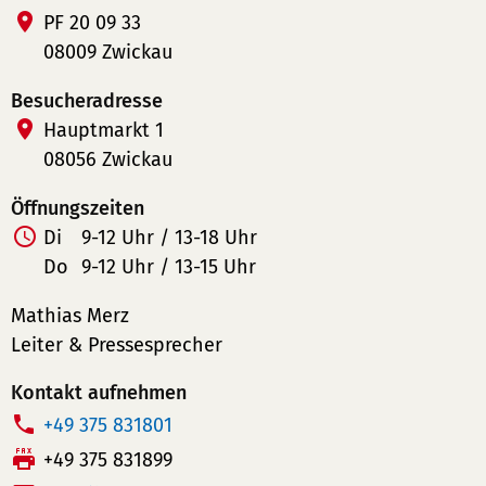
PF 20 09 33
08009 Zwickau
Besucheradresse
Hauptmarkt 1
08056 Zwickau
Öffnungszeiten
Di
9-12 Uhr / 13-18 Uhr
Do
9-12 Uhr / 13-15 Uhr
Mathias Merz
Leiter & Pressesprecher
Kontakt aufnehmen
T
+49 375 831801
e
F
+49 375 831899
l