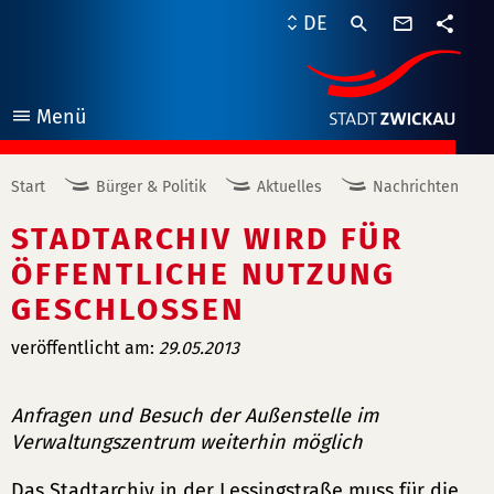
Kontaktf
DE
Teile
Menü
öffnen
Start
Bürger & Politik
Aktuelles
Nachrichten
STADTARCHIV WIRD FÜR
ÖFFENTLICHE NUTZUNG
GESCHLOSSEN
veröffentlicht am:
29.05.2013
Anfragen und Besuch der Außenstelle im
Verwaltungszentrum weiterhin möglich
Das Stadtarchiv in der Lessingstraße muss für die