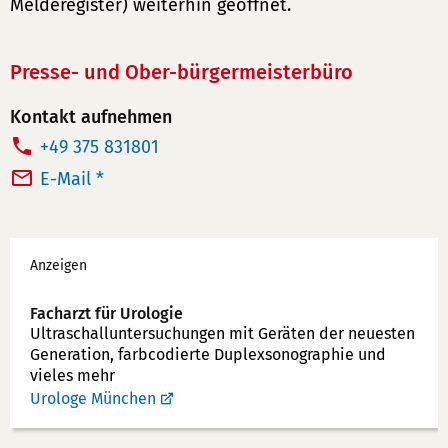
Melderegister) weiterhin geöffnet.
Presse- und Ober-bürgermeisterbüro
Kontakt aufnehmen
T
+49 375 831801
e
E-Mail *
l
e
Werbung
f
Anzeigen
o
n
Facharzt für Urologie
Ultraschallunter­suchungen mit Geräten der neuesten
n
Generation, farbcodierte Duplex­sonographie und
u
vieles mehr
m
Urologe München
m
e