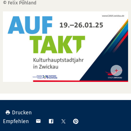
© Felix Pöhland
Drucken
Anpinnen
Teilen
Teilen
Teilen
Empfehlen
auf
via
auf
auf