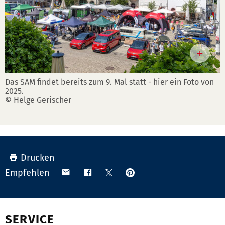
Das SAM findet bereits zum 9. Mal statt - hier ein Foto von
2025.
© Helge Gerischer
Drucken
Anpinnen
Teilen
Teilen
Teilen
Empfehlen
auf
via
auf
auf
Pinterest
Email
Facebook
X
(Twitter)
SERVICE