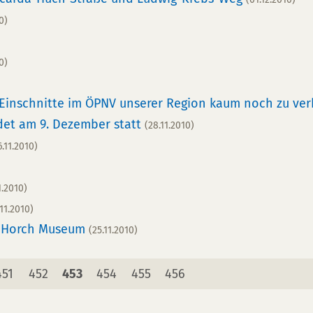
0)
0)
Einschnitte im ÖPNV unserer Region kaum noch zu ve
det am 9. Dezember statt
(28.11.2010)
6.11.2010)
1.2010)
.11.2010)
st Horch Museum
(25.11.2010)
Seite
Seite
Seite
Seite
Seite
Seite
451
452
453
454
455
456