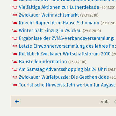
Vielfältige Aktionen zur Lutherdekade
(30.11.201
Zwickauer Weihnachtsmarkt
(29.11.2010)
Knecht Ruprecht im Hause Schumann
(29.11.201
Winter hält Einzug in Zwickau
(29.11.2010)
Ergebnisse der ZVMS-Verbandsversammlung: 
Letzte Einwohnerversammlung des Jahres fin
Rückblick Zwickauer Wirtschaftsforum 2010
(2
Baustelleninformation
(26.11.2010)
Am Samstag Adventsshopping bis 24 Uhr!
(26.1
Zwickauer Würfelpuzzle: Die Geschenkidee
(26
Touristische Hinweistafeln werben für Augu
Seite
450