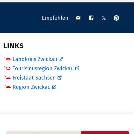
Anpinn
Teilen
Teilen
Teilen
Empfehlen
auf
via
auf
auf
Pinteres
Email
Facebook
X
(Twitter)
LINKS
Landkreis Zwickau
Tourismusregion Zwickau
Freistaat Sachsen
Region Zwickau