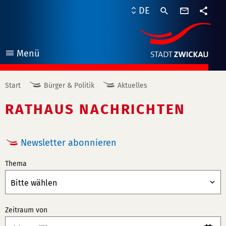
Kontaktf
DE
Teile
Menü
öffnen
Start
Bürger & Politik
Aktuelles
RATHAUS NACHRICHTEN
Newsletter abonnieren
Thema
Zeitraum von