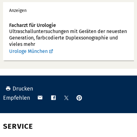
Werbung
Anzeigen
Facharzt für Urologie
Ultraschallunter­suchungen mit Geräten der neuesten
Generation, farbcodierte Duplex­sonographie und
vieles mehr
Urologe München
Drucken
Anpinnen
Teilen
Teilen
Teilen
Empfehlen
auf
via
auf
auf
Pinterest
Email
Facebook
X
(Twitter)
SERVICE