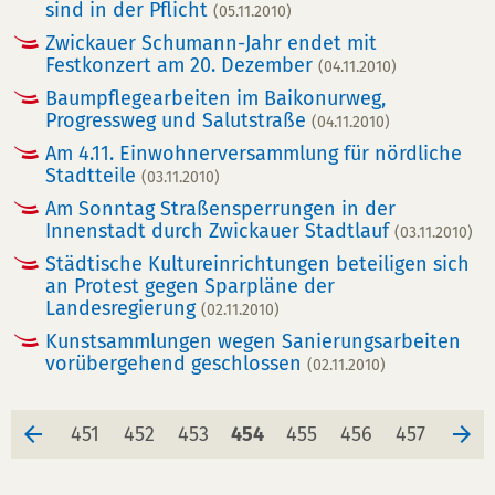
sind in der Pflicht
(05.11.2010)
Zwickauer Schumann-Jahr endet mit
Festkonzert am 20. Dezember
(04.11.2010)
Baumpflegearbeiten im Baikonurweg,
Progressweg und Salutstraße
(04.11.2010)
Am 4.11. Einwohnerversammlung für nördliche
Stadtteile
(03.11.2010)
Am Sonntag Straßensperrungen in der
Innenstadt durch Zwickauer Stadtlauf
(03.11.2010)
Städtische Kultureinrichtungen beteiligen sich
an Protest gegen Sparpläne der
Landesregierung
(02.11.2010)
Kunstsammlungen wegen Sanierungsarbeiten
vorübergehend geschlossen
(02.11.2010)
Seite
Seite
Seite
Seite
Seite
Seite
Seite
451
452
453
454
455
456
457