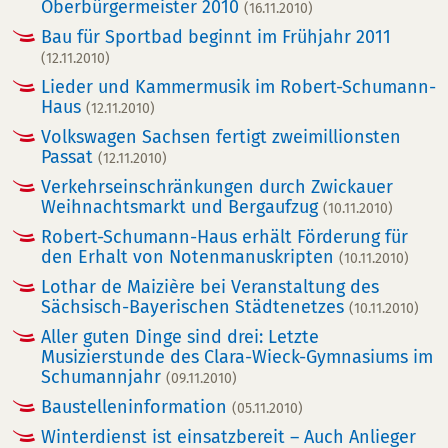
Oberbürgermeister 2010
(16.11.2010)
Bau für Sportbad beginnt im Frühjahr 2011
(12.11.2010)
Lieder und Kammermusik im Robert-Schumann-
Haus
(12.11.2010)
Volkswagen Sachsen fertigt zweimillionsten
Passat
(12.11.2010)
Verkehrseinschränkungen durch Zwickauer
Weihnachtsmarkt und Bergaufzug
(10.11.2010)
Robert-Schumann-Haus erhält Förderung für
den Erhalt von Notenmanuskripten
(10.11.2010)
Lothar de Maizière bei Veranstaltung des
Sächsisch-Bayerischen Städtenetzes
(10.11.2010)
Aller guten Dinge sind drei: Letzte
Musizierstunde des Clara-Wieck-Gymnasiums im
Schumannjahr
(09.11.2010)
Baustelleninformation
(05.11.2010)
Winterdienst ist einsatzbereit – Auch Anlieger