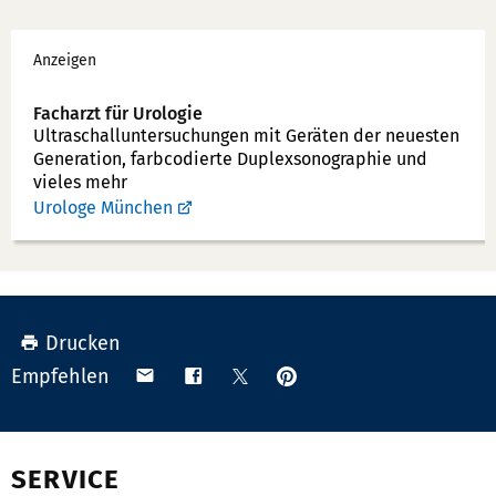
Werbung
Anzeigen
Facharzt für Urologie
Ultraschallunter­suchungen mit Geräten der neuesten
Generation, farbcodierte Duplex­sonographie und
vieles mehr
Urologe München
Drucken
Anpinnen
Teilen
Teilen
Teilen
Empfehlen
auf
via
auf
auf
Pinterest
Email
Facebook
X
(Twitter)
SERVICE