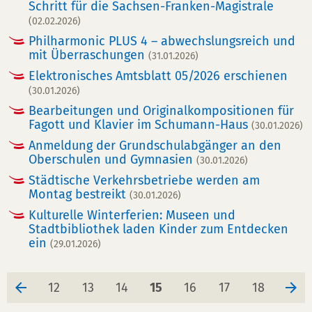
Schritt für die Sachsen-Franken-Magistrale
(02.02.2026)
Philharmonic PLUS 4 – abwechslungsreich und
mit Überraschungen
(31.01.2026)
Elektronisches Amtsblatt 05/2026 erschienen
(30.01.2026)
Bearbeitungen und Originalkompositionen für
Fagott und Klavier im Schumann-Haus
(30.01.2026)
Anmeldung der Grundschulabgänger an den
Oberschulen und Gymnasien
(30.01.2026)
Städtische Verkehrsbetriebe werden am
Montag bestreikt
(30.01.2026)
Kulturelle Winterferien: Museen und
Stadtbibliothek laden Kinder zum Entdecken
ein
(29.01.2026)
Seite
Seite
Seite
Seite
Seite
Seite
Seite
12
13
14
15
16
17
18