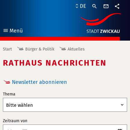
Kontaktf
DE
Teile
Menü
öffnen
Start
Bürger & Politik
Aktuelles
RATHAUS NACHRICHTEN
Newsletter abonnieren
Thema
Zeitraum von