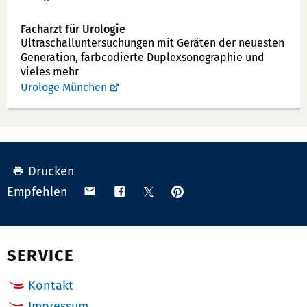
Facharzt für Urologie
Ultraschallunter­suchungen mit Geräten der neuesten
Generation, farbcodierte Duplex­sonographie und
vieles mehr
Urologe München
Drucken
Anpinnen
Teilen
Teilen
Teilen
Empfehlen
auf
via
auf
auf
Pinterest
Email
Facebook
X
(Twitter)
SERVICE
Kontakt
Impressum