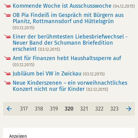
Kommende Woche ist Ausschusswoche
(04.12.2015)
OB Pia Findeiß im Gespräch mit Bürgern aus
Planitz, Rottmannsdorf und Hüttelsgrün
(03.12.2015)
Einer der berühmtesten Liebesbriefwechsel -
Neuer Band der Schumann Briefedition
erscheint
(03.12.2015)
Amt für Finanzen hebt Haushaltssperre auf
(03.12.2015)
Jubiläum bei VW in Zwickau
(03.12.2015)
Neue Kinderszenen – ein vorweihnachtliches
Konzert nicht nur für Kinder
(02.12.2015)
Seite
Seite
Seite
Seite
Seite
Seite
Seite
317
318
319
320
321
322
323
Werbung
Anzeigen