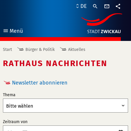
Kontaktf
DE
Teile
Menü
öffnen
Start
Bürger & Politik
Aktuelles
RATHAUS NACHRICHTEN
Newsletter abonnieren
Thema
Zeitraum von