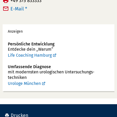
F
+49 375 833333
l
a
E-Mail *
e
x:
f
Werbung
o
Anzeigen
n
n
Persönliche Entwicklung
u
Entdecke dein „Warum“
m
Life Coaching Hamburg
m
Umfassende Diagnose
e
mit modernsten uro­logischen Unter­suchungs­
r:
techniken
Urologe München
Drucken