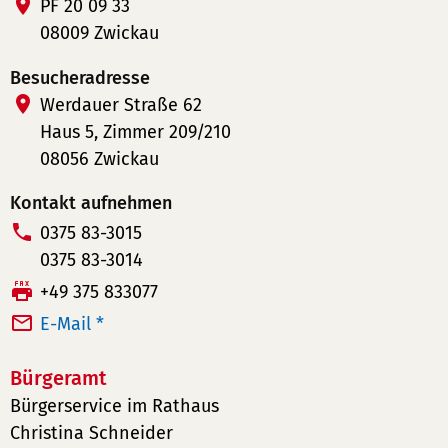
PF 20 09 33
08009 Zwickau
Besucheradresse
Werdauer Straße 62
Haus 5, Zimmer 209/210
08056 Zwickau
Kontakt aufnehmen
T
0375 83-3015
e
0375 83-3014
l
F
+49 375 833077
e
a
E-Mail *
f
x:
o
Bürgeramt
n
Bürgerservice im Rathaus
n
Christina Schneider