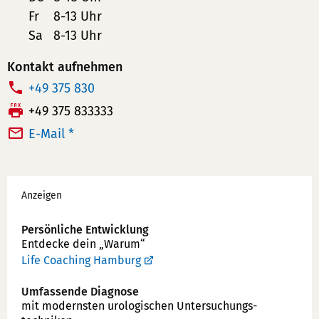
Fr
8-13 Uhr
Sa
8-13 Uhr
Kontakt aufnehmen
T
+49 375 830
e
F
+49 375 833333
l
a
E-Mail *
e
x:
f
Werbung
o
Anzeigen
n
n
Persönliche Entwicklung
u
Entdecke dein „Warum“
m
Life Coaching Hamburg
m
Umfassende Diagnose
e
mit modernsten uro­logischen Unter­suchungs­
r: