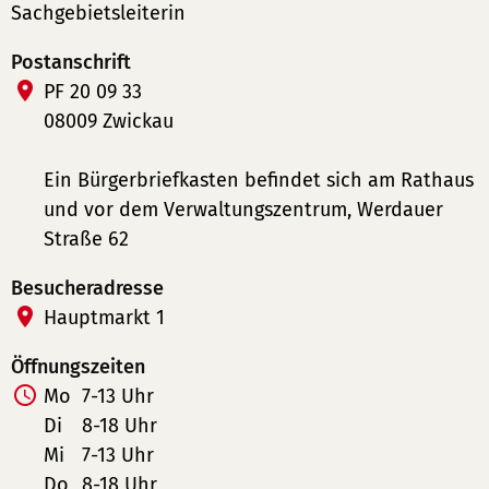
u
Sachgebietsleiterin
m
m
Postanschrift
e
PF 20 09 33
r:
08009 Zwickau
Ein Bürgerbriefkasten befindet sich am Rathaus
und vor dem Verwaltungszentrum, Werdauer
Straße 62
Besucheradresse
Hauptmarkt 1
Öffnungszeiten
Mo
7-13 Uhr
Di
8-18 Uhr
Mi
7-13 Uhr
Do
8-18 Uhr