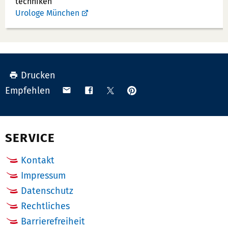
techniken
Urologe München
Drucken
Anpinnen
Teilen
Teilen
Teilen
Empfehlen
auf
via
auf
auf
Pinterest
Email
Facebook
X
(Twitter)
SERVICE
Kontakt
Impressum
Datenschutz
Rechtliches
Barrierefreiheit