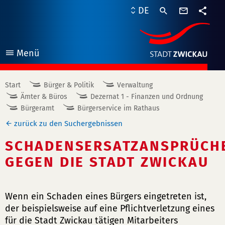
Kontaktf
DE
Teile
Menü
öffnen
Start
Bürger & Politik
Verwaltung
Ämter & Büros
Dezernat 1 - Finanzen und Ordnung
Bürgeramt
Bürgerservice im Rathaus
zurück zu den Suchergebnissen
SCHADENSERSATZANSPRÜCH
GEGEN DIE STADT ZWICKAU
Wenn ein Schaden eines Bürgers eingetreten ist,
der beispielsweise auf eine Pflichtverletzung eines
für die Stadt Zwickau tätigen Mitarbeiters