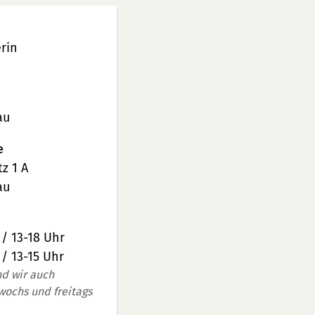
rin
au
e
z 1 A
au
 / 13-18 Uhr
 / 13-15 Uhr
nd wir auch
wochs und freitags