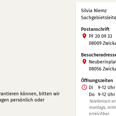
Silvia Niemz
Sachgebietsleite
Postanschrift
PF 20 09 33
08009 Zwick
Besucheradress
Neuberinplat
08056 Zwick
Öffnungszeiten
Z
Di
9-12 Uhr
rantieren können, bitten wir
u
Do
9-12 Uhr
lagen persönlich oder
s
Telefonisch si
montags, mitt
a
erreichbar.
t