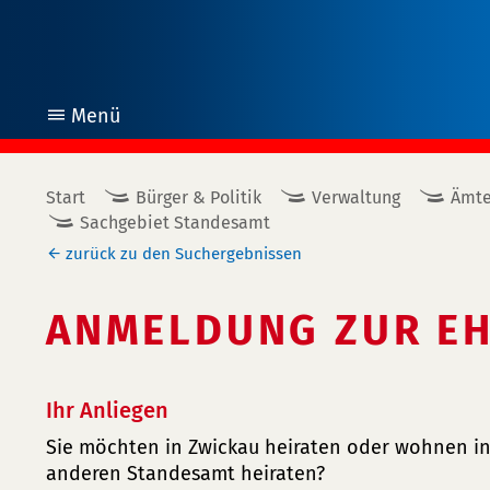
Menü
öffnen
Start
Bürger & Politik
Verwaltung
Ämte
Sachgebiet Standesamt
zurück zu den Suchergebnissen
ANMELDUNG ZUR EH
Ihr Anliegen
Sie möchten in Zwickau heiraten oder wohnen i
anderen Standesamt heiraten?