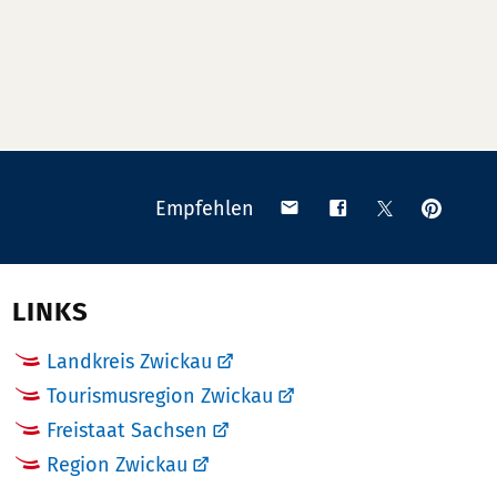
Anpinn
Teilen
Teilen
Teilen
Empfehlen
auf
via
auf
auf
Pinteres
Email
Facebook
X
(Twitter)
LINKS
Landkreis Zwickau
Tourismusregion Zwickau
Freistaat Sachsen
Region Zwickau