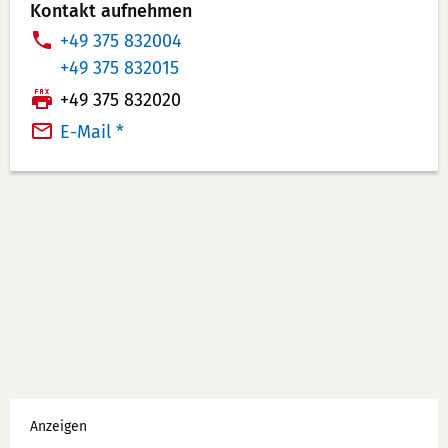
Kontakt aufnehmen
T
+49 375 832004
e
T
+49 375 832015
l
e
F
+49 375 832020
e
l
a
E-Mail *
f
e
x:
o
f
n
o
n
n
u
n
m
u
m
m
e
m
r:
e
r:
Werbung
Anzeigen