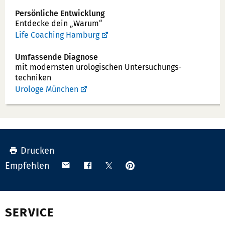
Persönliche Entwicklung
Entdecke dein „Warum“
Life Coaching Hamburg
Umfassende Diagnose
mit modernsten uro­logischen Unter­suchungs­
techniken
Urologe München
Drucken
Anpinnen
Teilen
Teilen
Teilen
Empfehlen
auf
via
auf
auf
Pinterest
Email
Facebook
X
(Twitter)
SERVICE