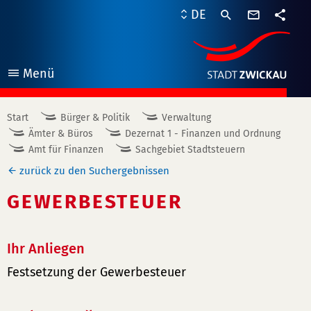
Kontaktf
DE
Teile
Menü
öffnen
Start
Bürger & Politik
Verwaltung
Ämter & Büros
Dezernat 1 - Finanzen und Ordnung
Amt für Finanzen
Sachgebiet Stadtsteuern
zurück zu den Suchergebnissen
GEWERBESTEUER
Ihr Anliegen
Festsetzung der Gewerbesteuer