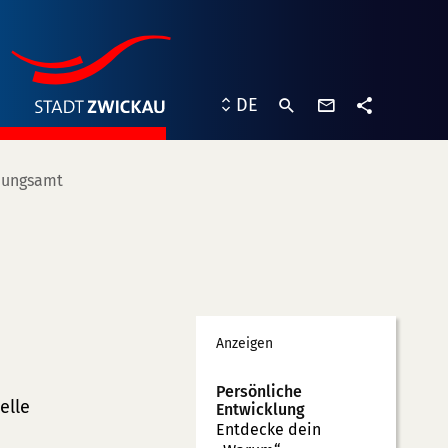
Kontaktformu
DE
Teilen
nungsamt
Werbung
Anzeigen
Persönliche
elle
Entwicklung
Entdecke dein