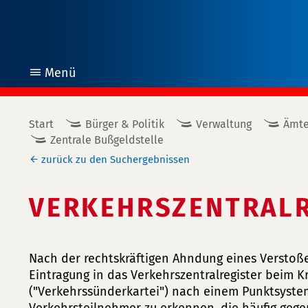
Menü
öffnen
Start
Bürger & Politik
Verwaltung
Ämte
Zentrale Bußgeldstelle
zurück zu den Suchergebnissen
VERKEHRSZENTRALR
Nach der rechtskräftigen Ahndung eines Verstoße
Eintragung in das Verkehrszentralregister beim 
("Verkehrssünderkartei") nach einem Punktsystem