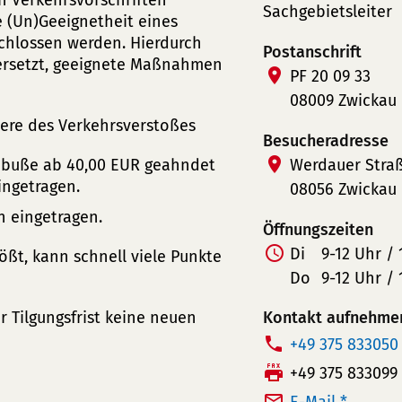
n Verkehrsvorschriften
Sachgebietsleiter
e (Un)Geeignetheit eines
chlossen werden. Hierdurch
Postanschrift
versetzt, geeignete Maßnahmen
PF 20 09 33
08009 Zwickau
were des Verkehrsverstoßes
Besucheradresse
ldbuße ab 40,00 EUR geahndet
Werdauer Stra
ingetragen.
08056 Zwickau
n eingetragen.
Öffnungszeiten
Di
9-12 Uhr / 
ößt, kann schnell viele Punkte
Do
9-12 Uhr / 
r Tilgungsfrist keine neuen
Kontakt aufnehme
T
+49 375 833050
e
F
+49 375 833099
l
a