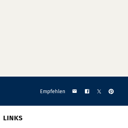
Anpinn
Teilen
Teilen
Teilen
Empfehlen
auf
via
auf
auf
Pinteres
Email
Facebook
X
(Twitter)
LINKS