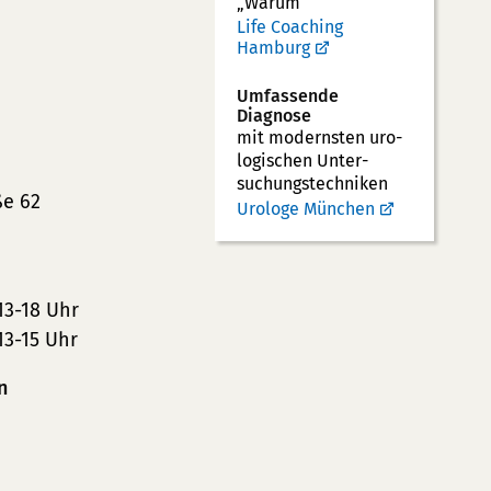
„Warum“
Life Coaching
Hamburg
Umfassende
Diagnose
mit modernsten uro­
logischen Unter­
suchungs­techniken
ße 62
Urologe München
13-18 Uhr
13-15 Uhr
n