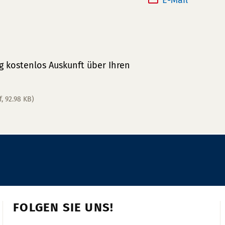
E-Mail *
e
x:
f
o
n
n
 kostenlos Auskunft über Ihren
u
m
f, 92.98 KB)
m
e
r:
FOLGEN SIE UNS!