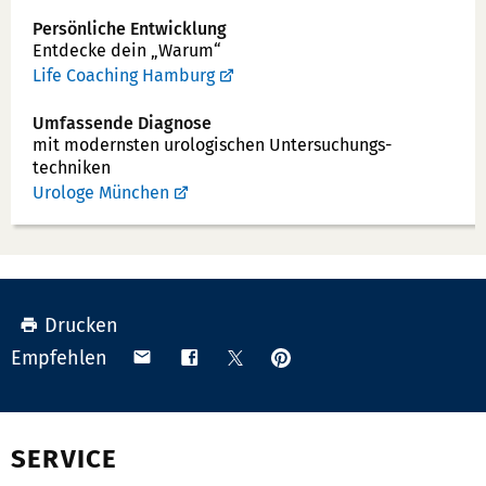
u
Persönliche Entwicklung
Entdecke dein „Warum“
m
Life Coaching Hamburg
m
e
Umfassende Diagnose
r:
mit modernsten uro­logischen Unter­suchungs­
techniken
Urologe München
Drucken
Anpinnen
Teilen
Teilen
Teilen
Empfehlen
auf
via
auf
auf
Pinterest
Email
Facebook
X
(Twitter)
SERVICE