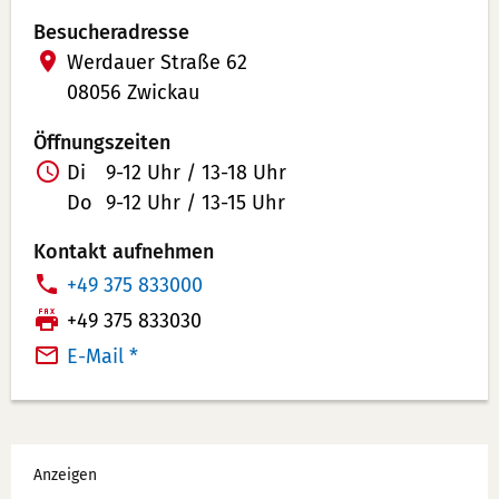
Besucheradresse
Werdauer Straße 62
08056 Zwickau
Öffnungszeiten
Di
9-12 Uhr / 13-18 Uhr
Do
9-12 Uhr / 13-15 Uhr
Kontakt aufnehmen
T
+49 375 833000
e
F
+49 375 833030
l
a
E-Mail *
e
x:
f
o
Werbung
n
Anzeigen
n