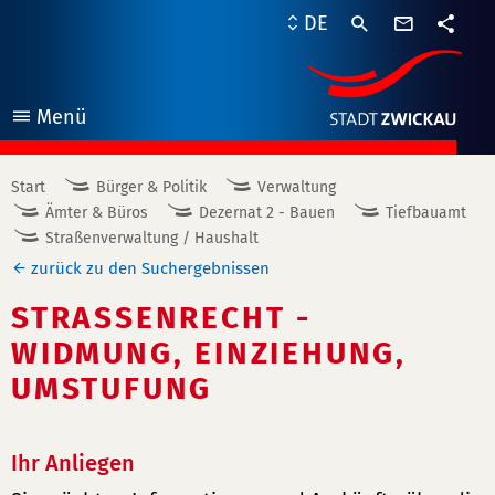
Kontaktf
DE
Teile
Menü
öffnen
Start
Bürger & Politik
Verwaltung
Ämter & Büros
Dezernat 2 - Bauen
Tiefbauamt
Straßenverwaltung / Haushalt
zurück zu den Suchergebnissen
STRASSENRECHT - W
IDMUNG, EINZIEHUNG, U
MSTUFUNG
Ihr Anliegen