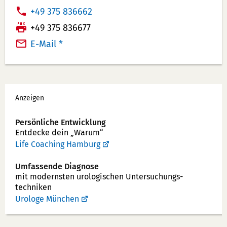
T
+49 375 836662
e
F
+49 375 836677
l
a
E-Mail *
e
x:
f
o
Werbung
n
Anzeigen
n
u
Persönliche Entwicklung
Entdecke dein „Warum“
m
Life Coaching Hamburg
m
e
Umfassende Diagnose
r:
mit modernsten uro­logischen Unter­suchungs­
techniken
Urologe München