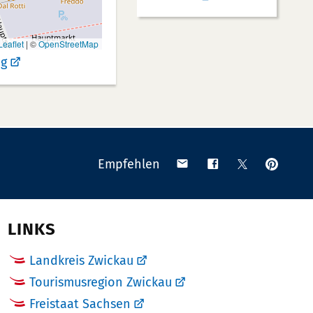
eaflet
|
©
OpenStreetMap
g
Anpinn
Teilen
Teilen
Teilen
Empfehlen
auf
via
auf
auf
Pinteres
Email
Facebook
X
(Twitter)
LINKS
Landkreis Zwickau
Tourismusregion Zwickau
Freistaat Sachsen