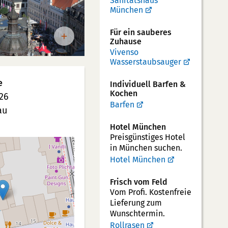
Sanitätshaus
München
Für ein sauberes
Zuhause
Vivenso
Wasserstaubsauger
e
Individuell Barfen &
Kochen
26
Barfen
au
Hotel München
Preisgünstiges Hotel
in München suchen.
Hotel München
Frisch vom Feld
Vom Profi. Kostenfreie
Lieferung zum
Wunschtermin.
Rollrasen