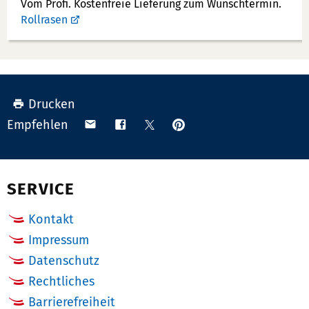
Vom Profi. Kostenfreie Lieferung zum Wunschtermin.
Rollrasen
Drucken
Anpinnen
Teilen
Teilen
Teilen
Empfehlen
auf
via
auf
auf
Pinterest
Email
Facebook
X
(Twitter)
SERVICE
Kontakt
Impressum
Datenschutz
Rechtliches
Barrierefreiheit