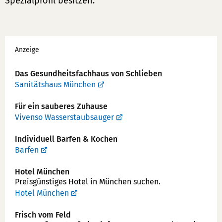
Spezialprofil besitzen.
Werbung
Anzeige
Das Gesundheits­fachhaus von Schlieben
Sanitätshaus München
Für ein sauberes Zuhause
Vivenso Wasserstaubsauger
Individuell Barfen & Kochen
Barfen
Hotel München
Preisgünstiges Hotel in München suchen.
Hotel München
Frisch vom Feld