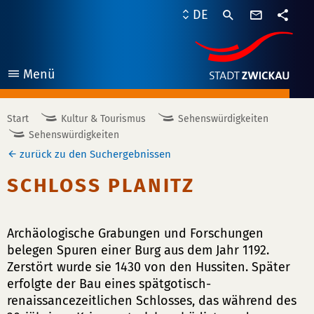
Kontaktf
DE
Teile
Menü
öffnen
Start
Kultur & Tourismus
Sehenswürdigkeiten
Sehenswürdigkeiten
zurück zu den Suchergebnissen
SCHLOSS PLANITZ
Archäologische Grabungen und Forschungen
belegen Spuren einer Burg aus dem Jahr 1192.
Zerstört wurde sie 1430 von den Hussiten. Später
erfolgte der Bau eines spätgotisch-
renaissancezeitlichen Schlosses, das während des