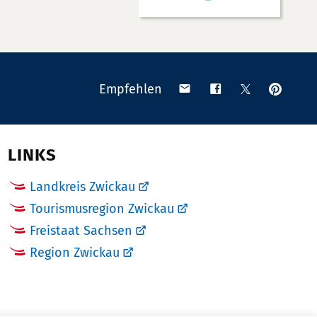
Anpinn
Teilen
Teilen
Teilen
Empfehlen
auf
via
auf
auf
Pinteres
Email
Facebook
X
(Twitter)
LINKS
Landkreis Zwickau
Tourismusregion Zwickau
Freistaat Sachsen
Region Zwickau