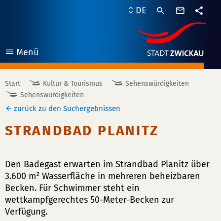
Kontaktf
DE
Teile
Menü
öffnen
Start
Kultur & Tourismus
Sehenswürdigkeiten
Sehenswürdigkeiten
zurück zu den Suchergebnissen
STRANDBAD PLANITZ
Den Badegast erwarten im Strandbad Planitz über
3.600 m² Wasserfläche in mehreren beheizbaren
Becken. Für Schwimmer steht ein
wettkampfgerechtes 50-Meter-Becken zur
Verfügung.