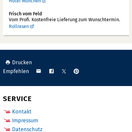
Hotel München
Frisch vom Feld
Vom Profi. Kostenfreie Lieferung zum Wunschtermin.
Rollrasen
Drucken
Anpinnen
Teilen
Teilen
Teilen
Empfehlen
auf
via
auf
auf
Pinterest
Email
Facebook
X
(Twitter)
SERVICE
Kontakt
Impressum
Datenschutz