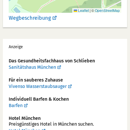
r:
Leaflet
|
©
OpenStreetMap
Wegbeschreibung
Werbung
Anzeige
Das Gesundheits­fachhaus von Schlieben
Sanitätshaus München
Für ein sauberes Zuhause
Vivenso Wasserstaubsauger
Individuell Barfen & Kochen
Barfen
Hotel München
Preisgünstiges Hotel in München suchen.