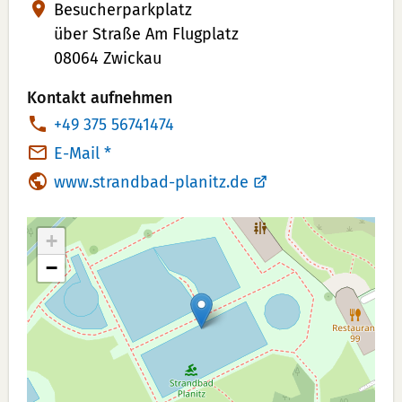
Besucherparkplatz
über Straße Am Flugplatz
08064 Zwickau
Kontakt aufnehmen
T
+49 375 56741474
e
E-Mail *
l
www.strandbad-planitz.de
e
f
+
o
−
n
n
u
m
m
e