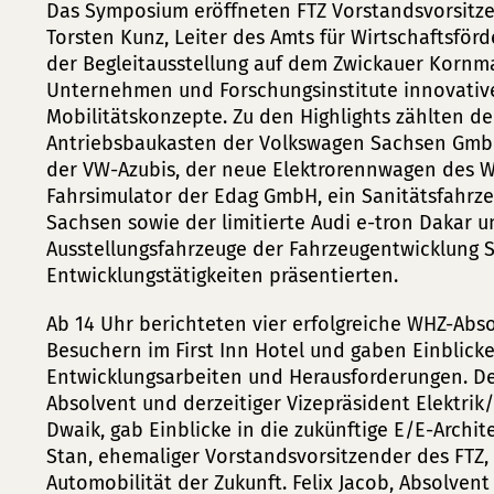
Das Symposium eröffneten FTZ Vorstandsvorsitze
Torsten Kunz, Leiter des Amts für Wirtschaftsförd
der Begleitausstellung auf dem Zwickauer Kornma
Unternehmen und Forschungsinstitute innovativ
Mobilitätskonzepte. Zu den Highlights zählten d
Antriebsbaukasten der Volkswagen Sachsen GmbH,
der VW-Azubis, der neue Elektrorennwagen des W
Fahrsimulator der Edag GmbH, ein Sanitätsfahrz
Sachsen sowie der limitierte Audi e-tron Dakar u
Ausstellungsfahrzeuge der Fahrzeugentwicklung S
Entwicklungstätigkeiten präsentierten.
Ab 14 Uhr berichteten vier erfolgreiche WHZ-Abs
Besuchern im First Inn Hotel und gaben Einblicke
Entwicklungsarbeiten und Herausforderungen. De
Absolvent und derzeitiger Vizepräsident Elektrik/
Dwaik, gab Einblicke in die zukünftige E/E-Archite
Stan, ehemaliger Vorstandsvorsitzender des FTZ,
Automobilität der Zukunft. Felix Jacob, Absolvent