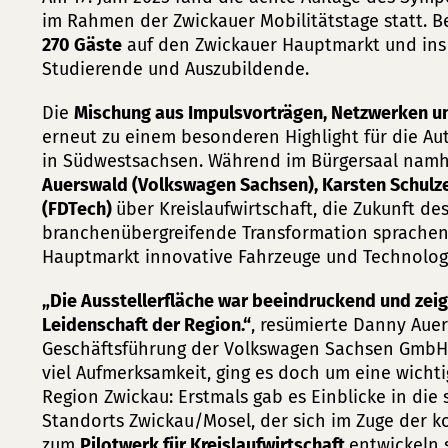
im Rahmen der Zwickauer Mobilitätstage statt. 
270 Gäste
auf den Zwickauer Hauptmarkt und ins
Studierende und Auszubildende.
Die
Mischung aus Impulsvorträgen, Netzwerken u
erneut zu einem besonderen Highlight für die A
in Südwestsachsen. Während im Bürgersaal namh
Auerswald (Volkswagen Sachsen), Karsten Schulze
(FDTech)
über Kreislaufwirtschaft, die Zukunft d
branchenübergreifende Transformation sprachen
Hauptmarkt innovative Fahrzeuge und Technolog
„Die Ausstellerfläche war beeindruckend und zeig
Leidenschaft der Region.“
, resümierte Danny Aue
Geschäftsführung der Volkswagen Sachsen GmbH. 
viel Aufmerksamkeit, ging es doch um eine wichti
Region Zwickau: Erstmals gab es Einblicke in die 
Standorts Zwickau/Mosel, der sich im Zuge der 
zum
Pilotwerk für Kreislaufwirtschaft
entwickeln 