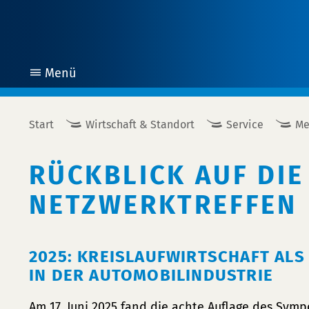
Menü
öffnen
Start
Wirtschaft & Standort
Service
Me
RÜCKBLICK AUF DIE
NETZWERKTREFFEN
2025: KREISLAUFWIRTSCHAFT AL
IN DER AUTOMOBILINDUSTRIE
Am 17. Juni 2025 fand die achte Auflage des Sym