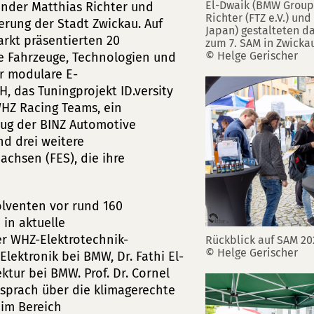
El-Dwaik (BMW Group),
nder Matthias Richter und
Richter (FTZ e.V.) un
erung der Stadt Zwickau. Auf
Japan) gestalteten d
rkt präsentierten 20
zum 7. SAM in Zwicka
© Helge Gerischer
e Fahrzeuge, Technologien und
er modulare E-
 das Tuningprojekt ID.versity
HZ Racing Teams, ein
eug der BINZ Automotive
nd drei weitere
achsen (FES), die ihre
olventen vor rund 160
 in aktuelle
r WHZ-Elektrotechnik-
Rückblick auf SAM 20
© Helge Gerischer
Elektronik bei BMW, Dr. Fathi El-
ktur bei BMW. Prof. Dr. Cornel
 sprach über die klimagerechte
 im Bereich