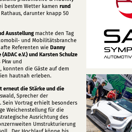
Bei bestem Wetter kamen
rund
 Rathaus, darunter knapp 50
nd Ausstellung
machte den Tag
utomobil- und Mobilitätsbranche
afte Referenten wie
Danny
 (ADAC e.V.) und Karsten Schulze
es Pkw und
, konnten die Gäste auf dem
ien hautnah erleben.
t erneut die Stärke und die
rswald, Sprecher der
Sein Vortrag erhielt besonders
ge Weichenstellung für die
strategische Ausrichtung des
konzernweiten Umstrukturierung
soll. Der Hochlauf könne bis