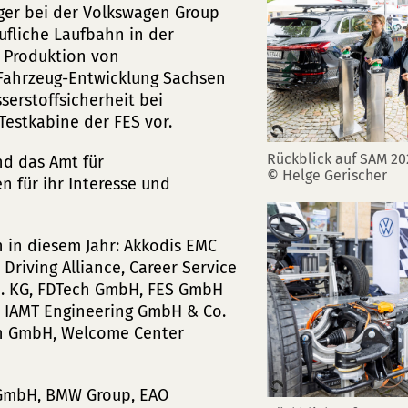
ger bei der Volkswagen Group
ufliche Laufbahn in der
 Produktion von
 Fahrzeug-Entwicklung Sachsen
erstoffsicherheit bei
Testkabine der FES vor.
Rückblick auf SAM 20
nd das Amt für
© Helge Gerischer
 für ihr Interesse und
 in diesem Jahr: Akkodis EMC
riving Alliance, Career Service
o. KG, FDTech GmbH, FES GmbH
, IAMT Engineering GmbH & Co.
en GmbH, Welcome Center
 GmbH, BMW Group, EAO