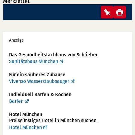
Merkzettel.
Merkzett
Sie
Seit
haben
druc
keine
Werbung
Veransta
Anzeige
auf
Das Gesundheits­fachhaus von Schlieben
Ihrem
Sanitätshaus München
Merkzett
Für ein sauberes Zuhause
Vivenso Wasserstaubsauger
Individuell Barfen & Kochen
Barfen
Hotel München
Preisgünstiges Hotel in München suchen.
Hotel München