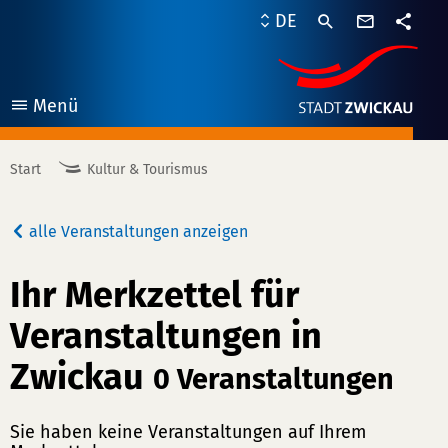
Kontaktf
DE
Teile
Menü
öffnen
Start
Kultur & Tourismus
alle Veranstaltungen anzeigen
Ihr Merkzettel für
Veranstaltungen in
Zwickau
0
Veranstaltungen
Sie haben keine Veranstaltungen auf Ihrem