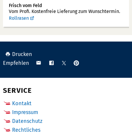
Frisch vom Feld
Vom Profi. Kostenfreie Lieferung zum Wunschtermin.
Rollrasen
Drucken
Anpinnen
Teilen
Teilen
Teilen
Empfehlen
auf
via
auf
auf
Pinterest
Email
Facebook
X
(Twitter)
SERVICE
Kontakt
Impressum
Datenschutz
Rechtliches