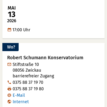
in
auf
MAI
Kalender
Merk
13
übertrag
lege
2026
(ical)>
17:00 Uhr
Wo?
Robert Schumann Konservatorium
Stiftstraße 10
08056
Zwickau
barrierefreier Zugang
Tel:
0375 88 37 19 70
Fax:
0375 88 37 19 80
E-Mail
Internet