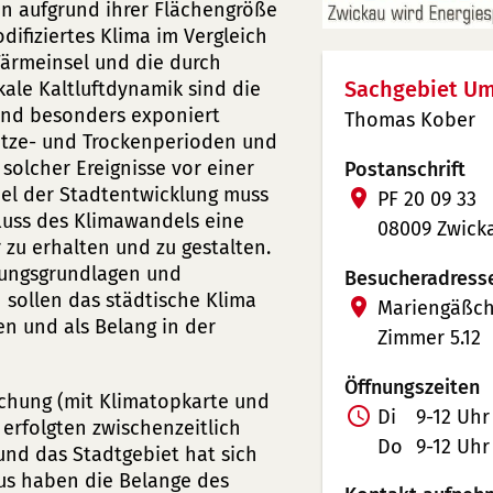
ein aufgrund ihrer Flächengröße
ifiziertes Klima im Vergleich
ärmeinsel und die durch
Sachgebiet Um
ale Kaltluftdynamik sind die
sind besonders exponiert
Thomas Kober
itze- und Trockenperioden und
olcher Ereignisse vor einer
Postanschrift
iel der Stadtentwicklung muss
PF 20 09 33
fluss des Klimawandels eine
08009 Zwick
 zu erhalten und zu gestalten.
anungsgrundlagen und
Besucheradress
 sollen das städtische Klima
Mariengäßch
en und als Belang in der
Zimmer 5.12
Öffnungszeiten
uchung (mit Klimatopkarte und
Di
9-12 Uhr
 erfolgten zwischenzeitlich
Do
9-12 Uhr
und das Stadtgebiet hat sich
us haben die Belange des