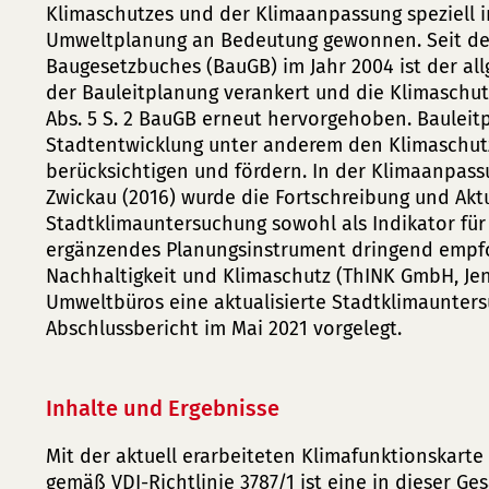
Klimaschutzes und der Klimaanpassung speziell 
Umweltplanung an Bedeutung gewonnen. Seit der
Baugesetzbuches (BauGB) im Jahr 2004 ist der all
der Bauleitplanung verankert und die Klimaschutz
Abs. 5 S. 2 BauGB erneut hervorgehoben. Bauleitp
Stadtentwicklung unter anderem den Klimaschut
berücksichtigen und fördern. In der Klimaanpassu
Zwickau (2016) wurde die Fortschreibung und Aktu
Stadtklimauntersuchung sowohl als Indikator für
ergänzendes Planungsinstrument dringend empfoh
Nachhaltigkeit und Klimaschutz (ThINK GmbH, Jen
Umweltbüros eine aktualisierte Stadtklimaunter
Abschlussbericht im Mai 2021 vorgelegt.
Inhalte und Ergebnisse
Mit der aktuell erarbeiteten Klimafunktionskart
gemäß VDI-Richtlinie 3787/1 ist eine in dieser G