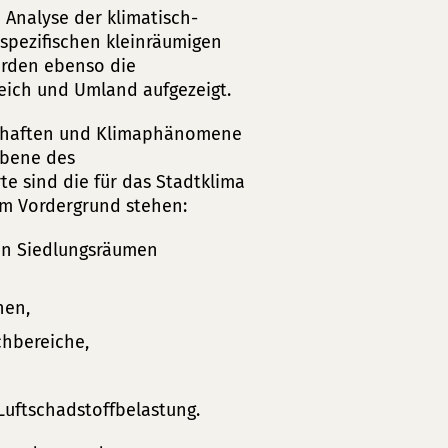
Analyse der klimatisch-
 spezifischen kleinräumigen
erden ebenso die
ich und Umland aufgezeigt.
schaften und Klimaphänomene
ebene des
e sind die für das Stadtklima
 im Vordergrund stehen:
den Siedlungsräumen
hen,
chbereiche,
Luftschadstoffbelastung.