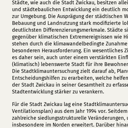
Städte, wie auch die Stadt Zwickau, besitzen all
und städtebaulichen Entwicklung ein deutlich mod
zur Umgebung. Die Ausprägung der städtischen W
Bebauung und Landnutzung stark modifizierte lok
deutlichsten Differenzierungsmerkmale. Städte 
gegenüber klimatischen Extremereignissen wie H
stehen durch die klimawandelbedingte Zunahme s
besonderen Herausforderung. Ein wesentliches Z
es daher sein, auch unter einem verstärkten Ein
(klimatisch) lebenswerte Stadt für ihre Bewohner
Die Stadtklimauntersuchung zielt darauf ab, Pl
Entscheidungshilfen zu erarbeiten, welche helfen
der Stadt Zwickau in seiner Gesamtheit zu erfass
Stadtentwicklung stärker zu verankern.
Für die Stadt Zwickau lag eine Stadtklimaunters
Ventilationsplan) aus dem Jahr 1994 vor. Seitdem
zahlreiche siedlungsstrukturelle Veränderungen, 
insbesondere im Norden erweitert. Darüber hina