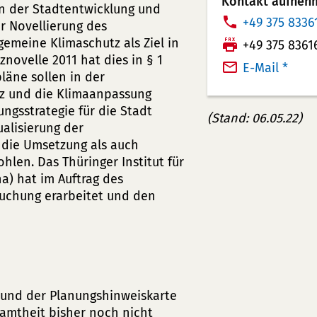
Kontakt aufneh
in der Stadtentwicklung und
T
+49 375 8336
 Novellierung des
e
gemeine Klimaschutz als Ziel in
F
+49 375 8361
l
novelle 2011 hat dies in § 1
a
E-Mail *
läne sollen in der
e
x:
z und die Klimaanpassung
f
ngsstrategie für die Stadt
o
(Stand: 06.05.22)
alisierung der
n
 die Umsetzung als auch
n
len. Das Thüringer Institut für
u
a) hat im Auftrag des
m
suchung erarbeitet und den
m
e
r:
e und der Planungshinweiskarte
esamtheit bisher noch nicht