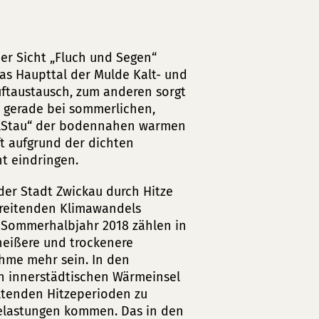
her Sicht „Fluch und Segen“
das Haupttal der Mulde Kalt- und
uftaustausch, zum anderen sorgt
n gerade bei sommerlichen,
 „Stau“ der bodennahen warmen
ft aufgrund der dichten
ht eindringen.
der Stadt Zwickau durch Hitze
hreitenden Klimawandels
m Sommerhalbjahr 2018 zählen in
heißere und trockenere
hme mehr sein. In den
en innerstädtischen Wärmeinsel
altenden Hitzeperioden zu
Belastungen kommen. Das in den