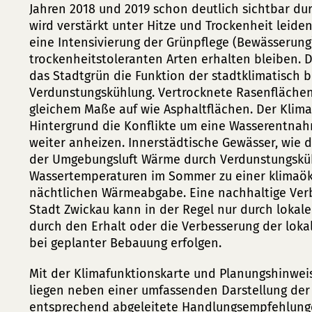
Jahren 2018 und 2019 schon deutlich sichtbar du
wird verstärkt unter Hitze und Trockenheit leiden
eine Intensivierung der Grünpflege (Bewässerun
trockenheitstoleranten Arten erhalten bleiben. D
das Stadtgrün die Funktion der stadtklimatisch
Verdunstungskühlung. Vertrocknete Rasenflächen
gleichem Maße auf wie Asphaltflächen. Der Klim
Hintergrund die Konflikte um eine Wasserentn
weiter anheizen. Innerstädtische Gewässer, wie 
der Umgebungsluft Wärme durch Verdunstungsküh
Wassertemperaturen im Sommer zu einer klimaök
nächtlichen Wärmeabgabe. Eine nachhaltige Ver
Stadt Zwickau kann in der Regel nur durch lok
durch den Erhalt oder die Verbesserung der loka
bei geplanter Bebauung erfolgen.
Mit der Klimafunktionskarte und Planungshinweis
liegen neben einer umfassenden Darstellung der 
entsprechend abgeleitete Handlungsempfehlunge