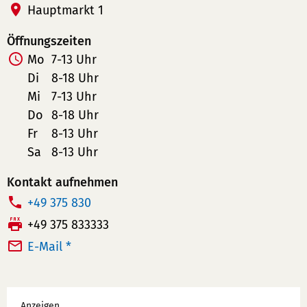
Hauptmarkt 1
Öffnungszeiten
Mo
7-13 Uhr
Di
8-18 Uhr
Mi
7-13 Uhr
Do
8-18 Uhr
Fr
8-13 Uhr
Sa
8-13 Uhr
Kontakt aufnehmen
T
+49 375 830
e
F
+49 375 833333
l
a
E-Mail *
e
x:
f
Werbung
o
Anzeigen