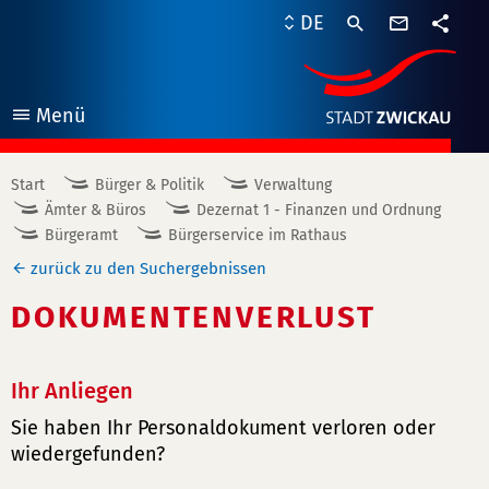
Kontaktf
DE
Teile
Menü
öffnen
Start
Bürger & Politik
Verwaltung
Ämter & Büros
Dezernat 1 - Finanzen und Ordnung
Bürgeramt
Bürgerservice im Rathaus
zurück zu den Suchergebnissen
DOKUMENTENVERLUST
Ihr Anliegen
Sie haben Ihr Personaldokument verloren oder
wiedergefunden?