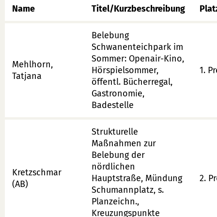
Name
Titel/Kurzbeschreibung
Plat
Belebung
Schwanenteichpark im
Sommer: Openair-Kino,
Mehlhorn,
Hörspielsommer,
1. Pr
Tatjana
öffentl. Bücherregal,
Gastronomie,
Badestelle
Strukturelle
Maßnahmen zur
Belebung der
nördlichen
Kretzschmar
Hauptstraße, Mündung
2. Pr
(AB)
Schumannplatz, s.
Planzeichn.,
Kreuzungspunkte