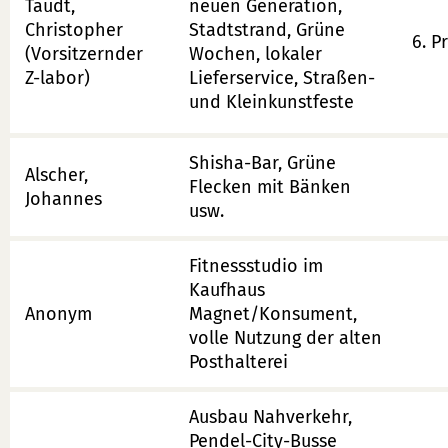
Taudt,
neuen Generation,
Christopher
Stadtstrand, Grüne
6. P
(Vorsitzernder
Wochen, lokaler
Z-labor)
Lieferservice, Straßen-
und Kleinkunstfeste
Shisha-Bar, Grüne
Alscher,
Flecken mit Bänken
Johannes
usw.
Fitnessstudio im
Kaufhaus
Anonym
Magnet/Konsument,
volle Nutzung der alten
Posthalterei
Ausbau Nahverkehr,
Pendel-City-Busse