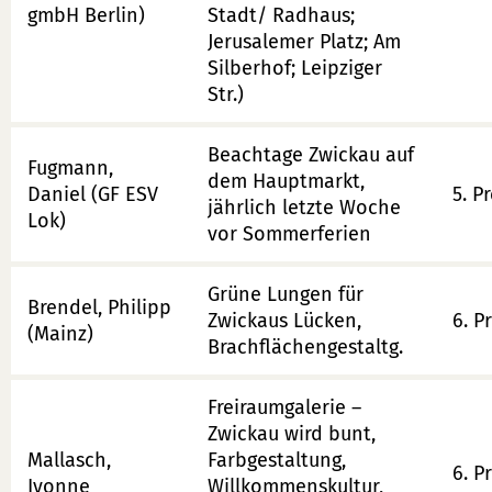
gmbH Berlin)
Stadt/ Radhaus;
Jerusalemer Platz; Am
Silberhof; Leipziger
Str.)
Beachtage Zwickau auf
Fugmann,
dem Hauptmarkt,
Daniel (GF ESV
5. Pr
jährlich letzte Woche
Lok)
vor Sommerferien
Grüne Lungen für
Brendel, Philipp
Zwickaus Lücken,
6. P
(Mainz)
Brachflächengestaltg.
Freiraumgalerie –
Zwickau wird bunt,
Mallasch,
Farbgestaltung,
6. P
Ivonne
Willkommenskultur,