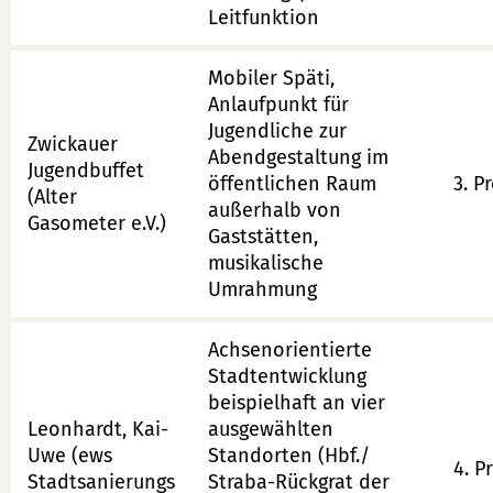
Leitfunktion
Mobiler Späti,
Anlaufpunkt für
Jugendliche zur
Zwickauer
Abendgestaltung im
Jugendbuffet
öffentlichen Raum
3. Pr
(Alter
außerhalb von
Gasometer e.V.)
Gaststätten,
musikalische
Umrahmung
Achsenorientierte
Stadtentwicklung
beispielhaft an vier
Leonhardt, Kai-
ausgewählten
Uwe (ews
Standorten (Hbf./
4. P
Stadtsanierungs
Straba-Rückgrat der