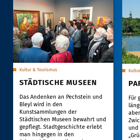
Kultur & Tourismus
Kultu
STÄDTISCHE MUSEEN
PA
Das Andenken an Pechstein und
Für 
Bleyl wird in den
läng
Kunstsammlungen der
aben
Städtischen Museen bewahrt und
Zwic
gepflegt. Stadtgeschichte erlebt
und 
man hingegen in den
„Grü