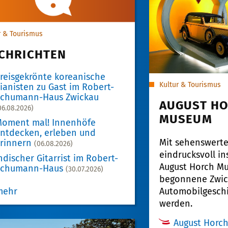
r & Tourismus
CHRICHTEN
reisgekrönte koreanische
Kultur & Tourismus
ianisten zu Gast im Robert-
Schumann-Haus Zwickau
AUGUST H
06.08.2026)
MUSEUM
oment mal! Innenhöfe
ntdecken, erleben und
Mit sehenswert
rinnern
(06.08.2026)
eindrucksvoll ins
ndischer Gitarrist im Robert-
August Horch M
Schumann-Haus
(30.07.2026)
begonnene Zwic
mehr
Automobilgeschi
werden.
August Horc