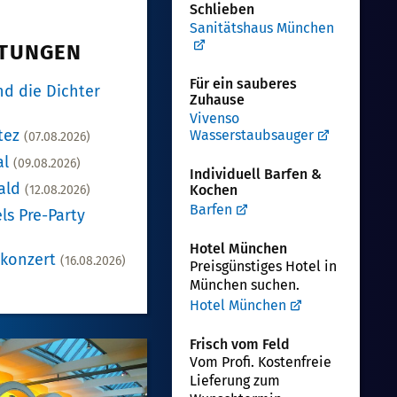
Schlieben
Sanitätshaus München
LTUNGEN
Für ein sauberes
d die Dichter
Zuhause
Vivenso
tez
Wasserstaubsauger
(07.08.2026)
al
(09.08.2026)
Individuell Barfen &
ald
Kochen
(12.08.2026)
Barfen
ls Pre-Party
Hotel München
nkonzert
(16.08.2026)
Preisgünstiges Hotel in
München suchen.
Hotel München
Frisch vom Feld
Vom Profi. Kostenfreie
Lieferung zum