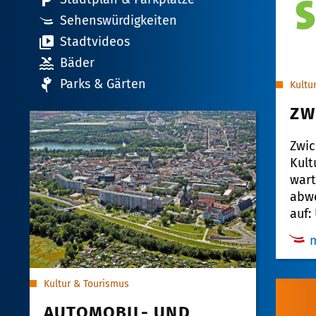
Sehenswürdigkeiten
Stadtvideos
Bäder
Parks & Gärten
Kultu
ZW
Zwic
Kult
wart
abw
auf
m
Kultur & Tourismus
AUTOMOBIL- UND