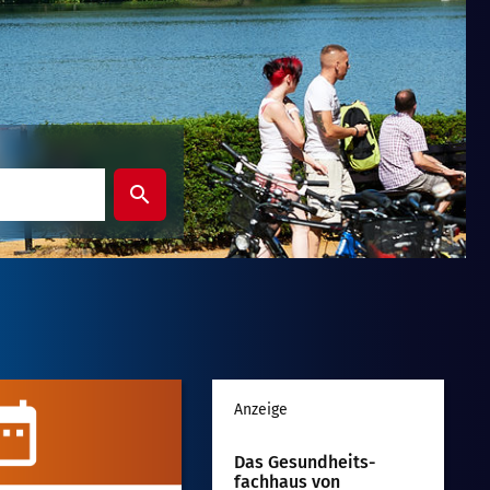
Suche
abschicken
Werbung
Anzeige
Das Gesundheits­
fachhaus von