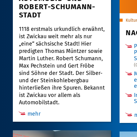
ROBERT-SCHUMANN-
STADT
Kultu
1118 erstmals urkundlich erwähnt,
NA
ist Zwickau weit mehr als nur
„eine“ sächsische Stadt! Hier
P
predigten Thomas Müntzer sowie
P
Martin Luther. Robert Schumann,
(
Max Pechstein und Gert Fröbe
sind Söhne der Stadt.
Der Silber-
M
e
und der Steinkohlebergbau
e
hinterließen ihre Spuren. Bekannt
I
ist Zwickau vor allem als
Automobilstadt.
mehr