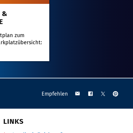
 &
E
dtplan zum
rkplatzübersicht:
Anpinn
Teilen
Teilen
Teilen
Empfehlen
auf
via
auf
auf
Pinteres
Email
Facebook
X
(Twitter)
LINKS