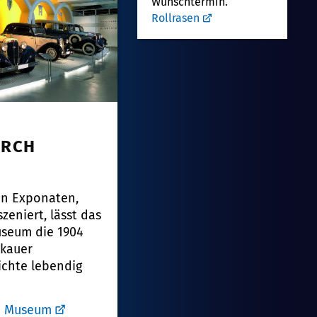
Wunschtermin.
Rollrasen
ORCH
en Exponaten,
zeniert, lässt das
useum die 1904
kauer
chte lebendig
h Museum