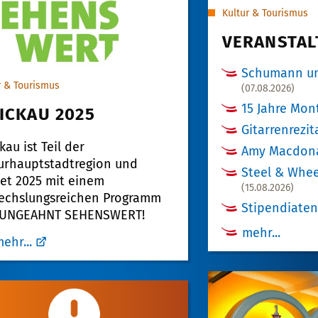
Kultur & Tourismus
VERANSTA
Schumann un
r & Tourismus
(07.08.2026)
15 Jahre Mon
ICKAU 2025
Gitarrenrezit
kau ist Teil der
Amy Macdon
urhauptstadtregion und
Steel & Whee
et 2025 mit einem
(15.08.2026)
echslungsreichen Programm
Stipendiate
: UNGEAHNT SEHENSWERT!
mehr...
ehr...