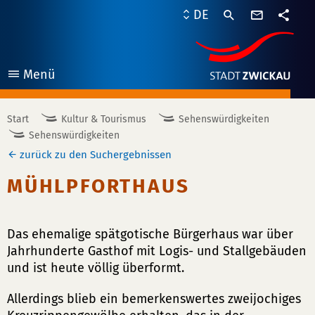
Kontaktf
DE
Teile
Menü
öffnen
Start
Kultur & Tourismus
Sehenswürdigkeiten
Sehenswürdigkeiten
zurück zu den Suchergebnissen
MÜHLPFORTHAUS
Das ehemalige spätgotische Bürgerhaus war über
Jahrhunderte Gasthof mit Logis- und Stallgebäuden
und ist heute völlig überformt.
Allerdings blieb ein bemerkenswertes zweijochiges