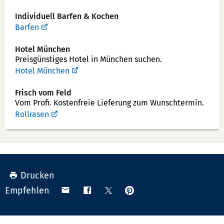
Individuell Barfen & Kochen
Barfen
Hotel München
Preisgünstiges Hotel in München suchen.
Hotel München
Frisch vom Feld
Vom Profi. Kostenfreie Lieferung zum Wunschtermin.
Rollrasen
Drucken
Anpinnen
Teilen
Teilen
Teilen
Empfehlen
auf
via
auf
auf
Pinterest
Email
Facebook
X
(Twitter)