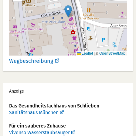
Leaflet
|
©
OpenStreetMap
Wegbeschreibung
Werbung
Anzeige
Das Gesundheits­fachhaus von Schlieben
Sanitätshaus München
Für ein sauberes Zuhause
Vivenso Wasserstaubsauger