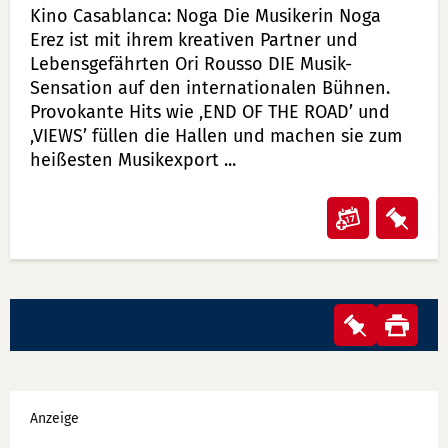
BESCHREIBUNG
Kino Casablanca: Noga Die Musikerin Noga
Erez ist mit ihrem kreativen Partner und
Lebensgefährten Ori Rousso DIE Musik-
Sensation auf den internationalen Bühnen.
Provokante Hits wie ‚END OF THE ROAD’ und
‚VIEWS’ füllen die Hallen und machen sie zum
heißesten Musikexport ...
Veransta
Vera
"Noga"
"Nog
in
auf
Kalender
Merk
Merkzett
Sie
Seit
übertrag
lege
haben
druc
(ical)>
keine
Werbung
Veransta
Anzeige
auf