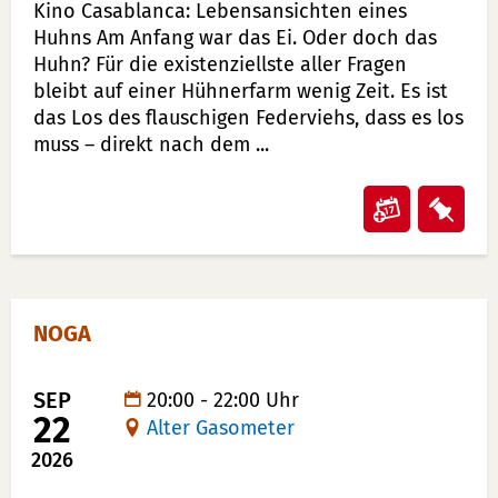
BESCHREIBUNG
Kino Casablanca: Lebensansichten eines
Huhns Am Anfang war das Ei. Oder doch das
Huhn? Für die existenziellste aller Fragen
bleibt auf einer Hühnerfarm wenig Zeit. Es ist
das Los des flauschigen Federviehs, dass es los
muss – direkt nach dem ...
Veransta
Vera
"Lebensa
"Leb
eines
eine
Huhns"
Huh
NOGA
in
auf
Kalender
Merk
übertrag
lege
SEP
20:00 - 22:00 Uhr
22
Alter Gasometer
(ical)>
2026