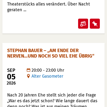
Theaterstücks alles verändert. Über Nacht
geraten ...
Veransta
Vera
"Gelbe
"Gel
Briefe"
Brie
in
auf
STEPHAN BAUER – „AM ENDE DER
Kalender
Merk
NERVEN…UND NOCH SO VIEL EHE ÜBRIG“
übertrag
lege
(ical)>
SEP
20:00 - 23:00 Uhr
05
Alter Gasometer
2026
BESCHREIBUNG
Nach 20 Jahren Ehe stellt sich jeder die Frage
„War es das jetzt schon? Wie lange dauert das
denn noch? Was ist aus meinen Träumen