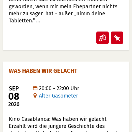
geworden, wenn mir mein Ehepartner nichts
mehr zu sagen hat - außer „nimm deine
Tabletten.“ ...
Veransta
Vera
"Stephan
"Ste
Bauer
Baue
–
–
WAS HABEN WIR GELACHT
„Am
„Am
Ende
End
der
der
SEP
20:00 - 22:00 Uhr
08
Alter Gasometer
Nerven…
Ner
und
und
2026
noch
noc
BESCHREIBUNG
Kino Casablanca: Was haben wir gelacht
so
so
Erzählt wird die jüngere Geschichte des
viel
viel