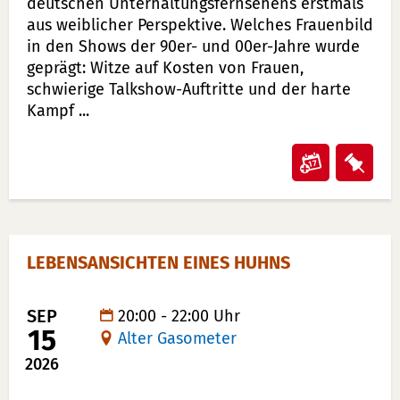
deutschen Unterhaltungsfernsehens erstmals
Ehe
Ehe
aus weiblicher Perspektive. Welches Frauenbild
übrig“"
übri
in den Shows der 90er- und 00er-Jahre wurde
in
auf
geprägt: Witze auf Kosten von Frauen,
Kalender
Merk
schwierige Talkshow-Auftritte und der harte
übertrag
lege
Kampf ...
(ical)>
Veransta
Vera
"Was
"Wa
haben
hab
wir
wir
LEBENSANSICHTEN EINES HUHNS
gelacht"
gela
in
auf
Kalender
Merk
SEP
20:00 - 22:00 Uhr
15
Alter Gasometer
übertrag
lege
(ical)>
2026