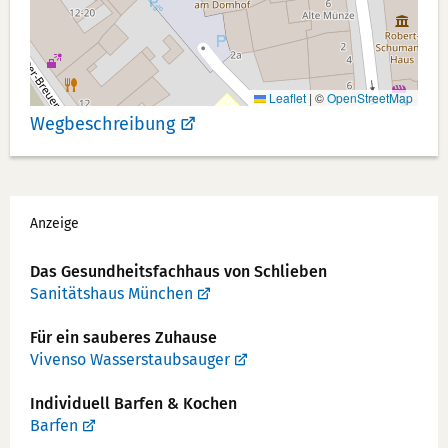
Leaflet
|
©
OpenStreetMap
Wegbeschreibung
Werbung
Anzeige
Das Gesundheits­fachhaus von Schlieben
Sanitätshaus München
Für ein sauberes Zuhause
Vivenso Wasserstaubsauger
Individuell Barfen & Kochen
Barfen