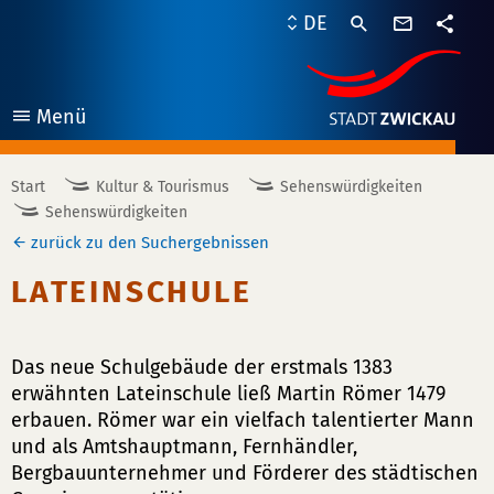
Kontaktf
DE
Teile
Menü
öffnen
Start
Kultur & Tourismus
Sehenswürdigkeiten
Sehenswürdigkeiten
zurück zu den Suchergebnissen
LATEINSCHULE
Das neue Schulgebäude der erstmals 1383
erwähnten Lateinschule ließ Martin Römer 1479
erbauen. Römer war ein vielfach talentierter Mann
und als Amtshauptmann, Fernhändler,
Bergbauunternehmer und Förderer des städtischen