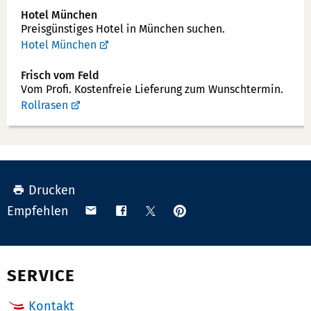
Hotel München
Preisgünstiges Hotel in München suchen.
Hotel München
Frisch vom Feld
Vom Profi. Kostenfreie Lieferung zum Wunschtermin.
Rollrasen
Drucken
Anpinnen
Teilen
Teilen
Teilen
Empfehlen
auf
via
auf
auf
Pinterest
Email
Facebook
X
(Twitter)
SERVICE
Kontakt