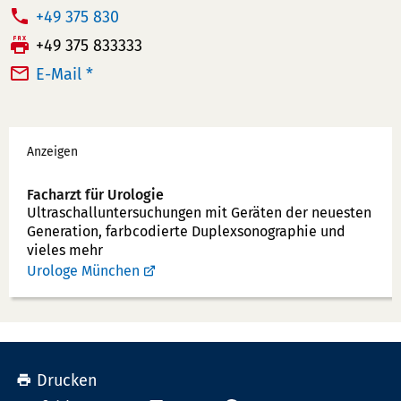
T
+49 375 830
e
F
+49 375 833333
l
a
E-Mail *
e
x:
f
Werbung
o
Anzeigen
n
n
Facharzt für Urologie
u
Ultraschallunter­suchungen mit Geräten der neuesten
Generation, farbcodierte Duplex­sonographie und
m
vieles mehr
m
Urologe München
e
r:
Drucken