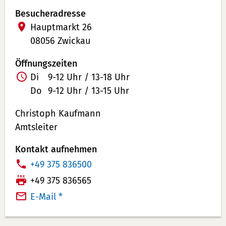
Besucheradresse
Hauptmarkt 26
08056 Zwickau
Öffnungszeiten
Di
9-12 Uhr / 13-18 Uhr
Do
9-12 Uhr / 13-15 Uhr
Christoph Kaufmann
Amtsleiter
Kontakt aufnehmen
T
+49 375 836500
e
F
+49 375 836565
l
a
E-Mail *
e
x:
f