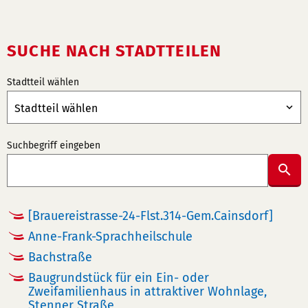
o
n
n
SUCHE NACH STADTTEILEN
u
m
Stadtteil wählen
m
e
r:
Suchbegriff eingeben
Suc
abs
[Brauereistrasse-24-Flst.314-Gem.Cainsdorf]
Anne-Frank-Sprachheilschule
Bachstraße
Baugrundstück für ein Ein- oder
Zweifamilienhaus in attraktiver Wohnlage,
Stenner Straße