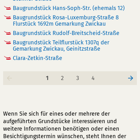
Baugrundstück Hans-Soph-Str. (ehemals 12)
Baugrundstück Rosa-Luxemburg-Straße 8
Flurstück 1692m Gemarkung Zwickau
Baugrundstück Rudolf-Breitscheid-Straße
Baugrundstück Teilflurstück 1307q der
Gemarkung Zwickau, Geinitzstraße
Clara-Zetkin-Straße
Seite
Seite
Seite
Seite
1
2
3
4
Wenn Sie sich für eines oder mehrere der
aufgeführten Grundstücke interessieren und
weitere Informationen benötigen oder einen
Besichtigungstermin wünschen, steht Ihnen der